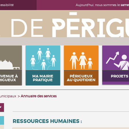
Aujourd'hui, nous sommes le
samed
essibilité
NVENUE À
MA MAIRIE
PÉRIGUEUX
PROJETS
RIGUEUX
PRATIQUE
AU QUOTIDIEN
municipaux
Annuaire des services
RESSOURCES HUMAINES :