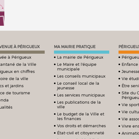
VENUE À PÉRIGUEUX
MA MAIRIE PRATIQUE
PÉRIGUEU
ivée à Périgueux
La mairie de Périgueux
Périgueu
tantané de la Ville
Le Maire et l'équipe
Enfance
municipale
igueux en chiffres
Jeuness
Les conseils municipaux
oire de la ville
Vie étud
Le conseil local de la
cs et jardins
Être sen
jeunesse
ice de tourisme
Site du 
Les services municipaux
Périgue
enda
Les publications de la
Vie sport
ville
ualités
Vie cultu
Le budget de la Ville et
les finances
Vie assoc
Vos droits et démarches
Vivre e
État-civil et citoyenneté
Animati