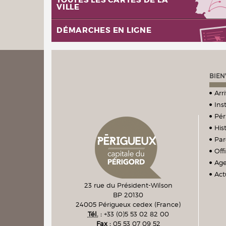
TOUTES LES CARTES DE LA
VILLE
DÉMARCHES EN LIGNE
BIEN
Arr
Ins
Pér
Hist
Par
Off
Ag
Act
23 rue du Président-Wilson
BP 20130
24005
Périgueux cedex
(France)
Tél.
:
+33 (0)5 53 02 82 00
Fax :
05 53 07 09 52