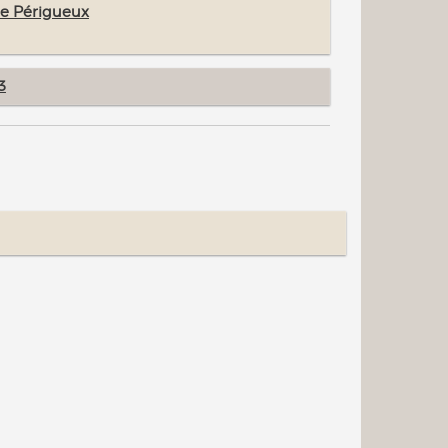
de Périgueux
3