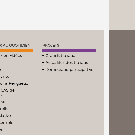
X AU QUOTIDIEN
PROJETS
x en vidéos
Grands travaux
Actualités des travaux
e
Démocratie participative
iante
ior à Périgueux
CCAS de
ux
ive
relle
iative
nsemble
on