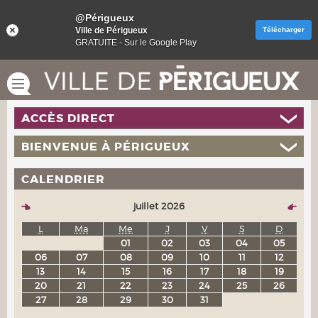
@Périgueux
Ville de Périgueux
Télécharger
GRATUITE - Sur le Google Play
ACCÈS DIRECT
BIENVENUE À PÉRIGUEUX
CALENDRIER
juillet 2026
L
Ma
Me
J
V
S
D
01
02
03
04
05
06
07
08
09
10
11
12
13
14
15
16
17
18
19
20
21
22
23
24
25
26
27
28
29
30
31