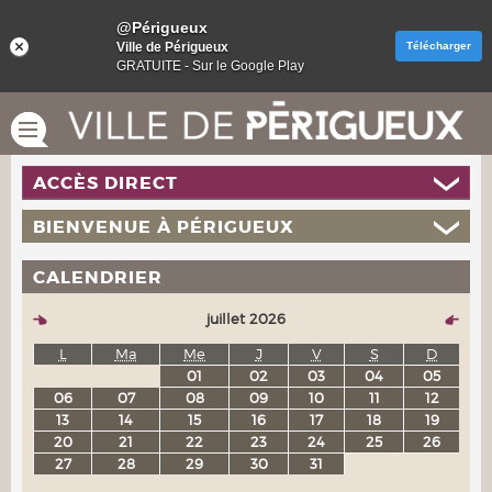
@Périgueux
Ville de Périgueux
Télécharger
GRATUITE - Sur le Google Play
ACCÈS DIRECT
BIENVENUE À PÉRIGUEUX
CALENDRIER
juillet 2026
L
Ma
Me
J
V
S
D
01
02
03
04
05
06
07
08
09
10
11
12
13
14
15
16
17
18
19
20
21
22
23
24
25
26
27
28
29
30
31