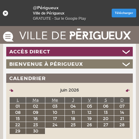
@Périgueux
Ville de Périgueux
Télécharger
GRATUITE - Sur le Google Play
ACCÈS DIRECT
BIENVENUE À PÉRIGUEUX
CALENDRIER
juin 2026
L
Ma
Me
J
V
S
D
01
02
03
04
05
06
07
08
09
10
11
12
13
14
15
16
17
18
19
20
21
22
23
24
25
26
27
28
29
30