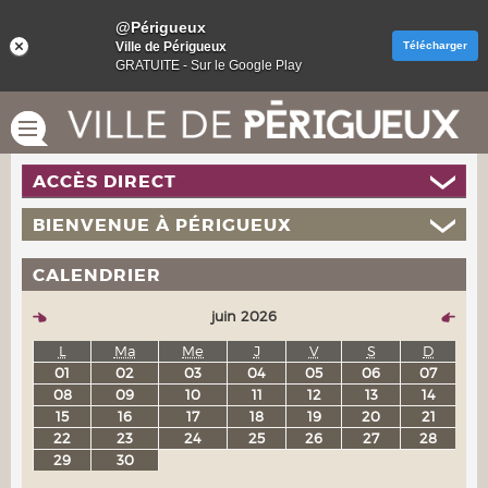
@Périgueux
Ville de Périgueux
Télécharger
GRATUITE - Sur le Google Play
ACCÈS DIRECT
BIENVENUE À PÉRIGUEUX
CALENDRIER
juin 2026
L
Ma
Me
J
V
S
D
01
02
03
04
05
06
07
08
09
10
11
12
13
14
15
16
17
18
19
20
21
22
23
24
25
26
27
28
29
30