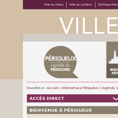
Aller au menu
Aller au contenu
Politique d'acc
BIE
PÉ
Vous êtes ici :
Accueil
Bienvenue à Périgueux
Agenda
ACCÈS DIRECT
BIENVENUE À PÉRIGUEUX