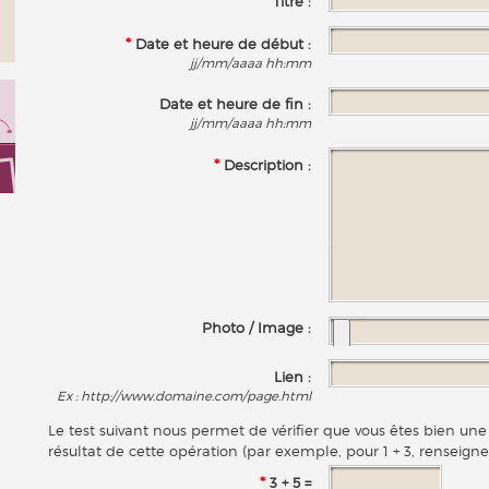
*
Titre :
*
Date et heure de début :
jj/mm/aaaa hh:mm
Date et heure de fin :
jj/mm/aaaa hh:mm
*
Description :
Photo / Image :
Lien :
Ex : http://www.domaine.com/page.html
Le test suivant nous permet de vérifier que vous êtes bien u
résultat de cette opération (par exemple, pour 1 + 3, renseigne
*
3 + 5 =