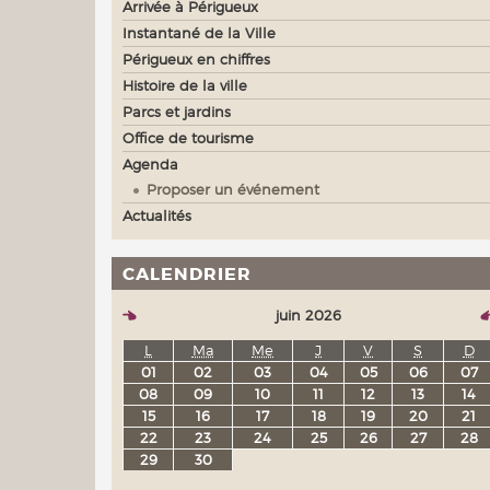
Arrivée à Périgueux
Instantané de la Ville
Périgueux en chiffres
Histoire de la ville
Parcs et jardins
Office de tourisme
Agenda
Proposer un événement
Actualités
CALENDRIER
juin 2026
L
Ma
Me
J
V
S
D
01
02
03
04
05
06
07
08
09
10
11
12
13
14
15
16
17
18
19
20
21
22
23
24
25
26
27
28
29
30