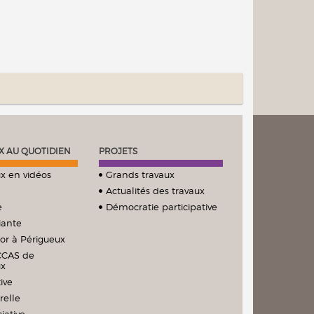
X AU QUOTIDIEN
PROJETS
x en vidéos
Grands travaux
Actualités des travaux
e
Démocratie participative
iante
ior à Périgueux
CCAS de
ux
ive
relle