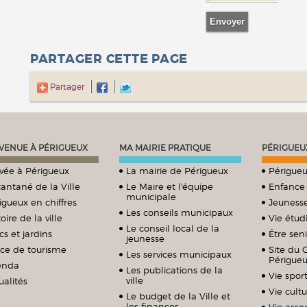
PARTAGER CETTE PAGE
Partager
VENUE À PÉRIGUEUX
MA MAIRIE PRATIQUE
PÉRIGUEU
ivée à Périgueux
La mairie de Périgueux
Périgueu
tantané de la Ville
Le Maire et l'équipe
Enfance
municipale
igueux en chiffres
Jeuness
Les conseils municipaux
oire de la ville
Vie étud
Le conseil local de la
cs et jardins
Être sen
jeunesse
ice de tourisme
Site du 
Les services municipaux
Périgue
enda
Les publications de la
Vie sport
ville
ualités
Vie cultu
Le budget de la Ville et
les finances