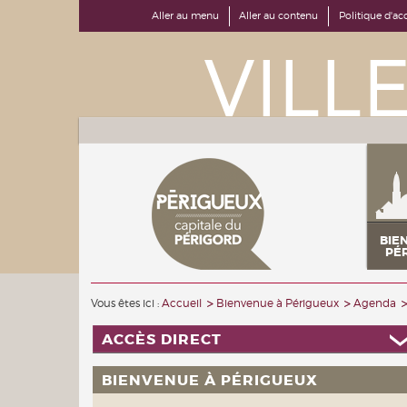
Aller au menu
Aller au contenu
Politique d'acc
BIE
PÉ
Vous êtes ici :
Accueil
Bienvenue à Périgueux
Agenda
ACCÈS DIRECT
BIENVENUE À PÉRIGUEUX