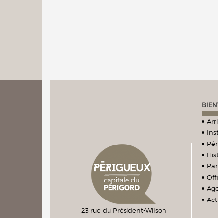
BIEN
Arr
Ins
Pér
Hist
Par
Off
Ag
Act
23 rue du Président-Wilson