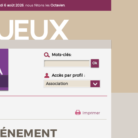
udi 6 août 2026
, nous fêtons les
Octavien
.
Mots-clés :
Accès par profil :
Association
Imprimer
VÉNEMENT