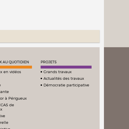
X AU QUOTIDIEN
PROJETS
x en vidéos
Grands travaux
Actualités des travaux
e
Démocratie participative
iante
ior à Périgueux
CCAS de
ux
ive
relle