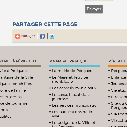
PARTAGER CETTE PAGE
Partager
VENUE À PÉRIGUEUX
MA MAIRIE PRATIQUE
PÉRIGUEU
ivée à Périgueux
La mairie de Périgueux
Périgueu
tantané de la Ville
Le Maire et l'équipe
Enfance
municipale
igueux en chiffres
Jeuness
Les conseils municipaux
oire de la ville
Vie étud
Le conseil local de la
cs et jardins
Être sen
jeunesse
ice de tourisme
Site du 
Les services municipaux
Périgue
enda
Les publications de la
Vie sport
ville
ualités
Vie cultu
Le budget de la Ville et
les finances