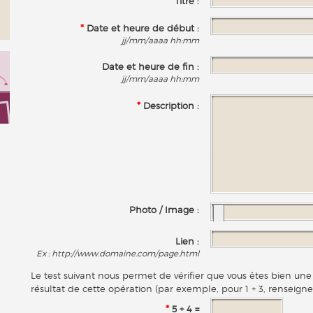
*
Titre :
*
Date et heure de début :
jj/mm/aaaa hh:mm
Date et heure de fin :
jj/mm/aaaa hh:mm
*
Description :
Photo / Image :
Lien :
Ex : http://www.domaine.com/page.html
Le test suivant nous permet de vérifier que vous êtes bien u
résultat de cette opération (par exemple, pour 1 + 3, renseigne
*
5 + 4 =