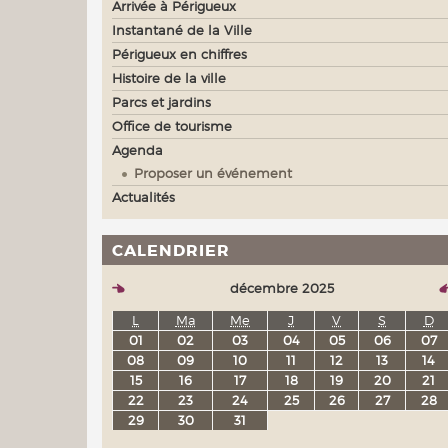
Arrivée à Périgueux
Instantané de la Ville
Périgueux en chiffres
Histoire de la ville
Parcs et jardins
Office de tourisme
Agenda
Proposer un événement
Actualités
CALENDRIER
décembre 2025
L
Ma
Me
J
V
S
D
01
02
03
04
05
06
07
08
09
10
11
12
13
14
15
16
17
18
19
20
21
22
23
24
25
26
27
28
29
30
31