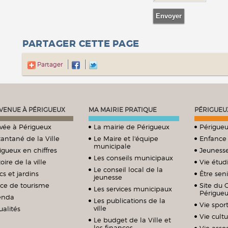
PARTAGER CETTE PAGE
Partager
VENUE À PÉRIGUEUX
MA MAIRIE PRATIQUE
PÉRIGUEU
ivée à Périgueux
La mairie de Périgueux
Périgueu
tantané de la Ville
Le Maire et l'équipe
Enfance
municipale
igueux en chiffres
Jeuness
Les conseils municipaux
oire de la ville
Vie étud
Le conseil local de la
cs et jardins
Être sen
jeunesse
ice de tourisme
Site du 
Les services municipaux
Périgue
enda
Les publications de la
Vie sport
ville
ualités
Vie cultu
Le budget de la Ville et
les finances