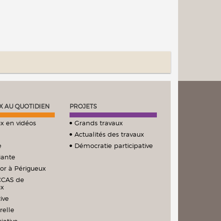
X AU QUOTIDIEN
PROJETS
x en vidéos
Grands travaux
Actualités des travaux
e
Démocratie participative
iante
ior à Périgueux
CCAS de
ux
ive
relle