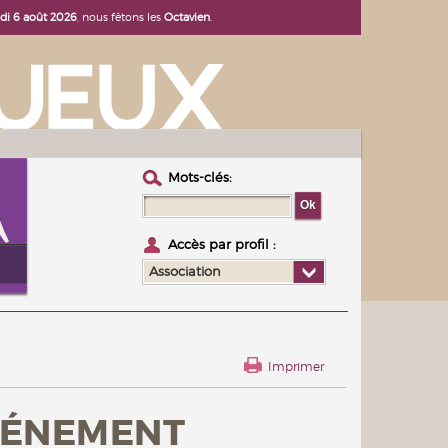
udi 6 août 2026
, nous fêtons les
Octavien
.
Mots-clés :
Accès par profil :
Association
Imprimer
VÉNEMENT