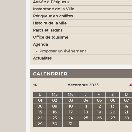
Arrivée à Périgueux
Instantané de la Ville
Périgueux en chiffres
Histoire de la ville
Parcs et jardins
Office de tourisme
Agenda
Proposer un événement
Actualités
CALENDRIER
décembre 2025
L
Ma
Me
J
V
S
D
01
02
03
04
05
06
07
08
09
10
11
12
13
14
15
16
17
18
19
20
21
22
23
24
25
26
27
28
29
30
31