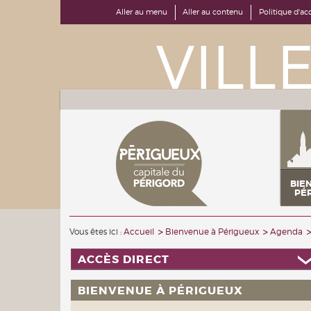
Aller au menu
Aller au contenu
Politique d'acc
BIE
PÉ
Vous êtes ici :
Accueil
Bienvenue à Périgueux
Agenda
ACCÈS DIRECT
BIENVENUE À PÉRIGUEUX