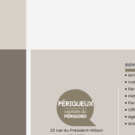
BIEN
Arr
Ins
Pér
Hist
Par
Off
Ag
Act
23 rue du Président-Wilson