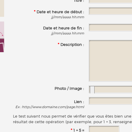
*
Titre :
*
Date et heure de début :
jj/mm/aaaa hh:mm
Date et heure de fin :
jj/mm/aaaa hh:mm
*
Description :
Photo / Image :
Lien :
Ex : http://www.domaine.com/page.html
Le test suivant nous permet de vérifier que vous êtes bien u
résultat de cette opération (par exemple, pour 1 + 3, renseigne
*
1 + 5 =