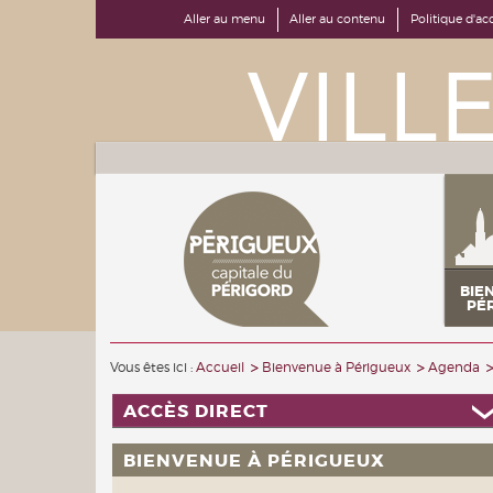
Aller au menu
Aller au contenu
Politique d'acc
BIE
PÉ
Vous êtes ici :
Accueil
Bienvenue à Périgueux
Agenda
ACCÈS DIRECT
BIENVENUE À PÉRIGUEUX