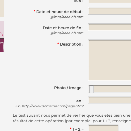
*
Titre :
*
Date et heure de début :
jj/mm/aaaa hh:mm
Date et heure de fin :
jj/mm/aaaa hh:mm
*
Description :
Photo / Image :
Lien :
Ex : http://www.domaine.com/page.html
Le test suivant nous permet de vérifier que vous êtes bien u
résultat de cette opération (par exemple, pour 1 + 3, renseigne
*
1 + 2 =