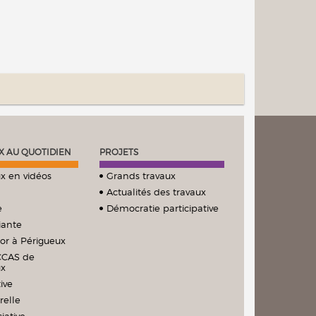
X AU QUOTIDIEN
PROJETS
x en vidéos
Grands travaux
Actualités des travaux
e
Démocratie participative
iante
ior à Périgueux
CCAS de
ux
ive
relle