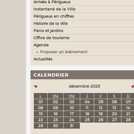
Arrivée à Périgueux
Instantané de la Ville
Périgueux en chiffres
Histoire de la ville
Parcs et jardins
Office de tourisme
Agenda
Proposer un événement
Actualités
CALENDRIER
décembre 2025
L
Ma
Me
J
V
S
D
01
02
03
04
05
06
07
08
09
10
11
12
13
14
15
16
17
18
19
20
21
22
23
24
25
26
27
28
29
30
31