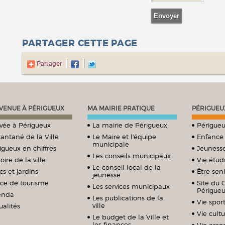
PARTAGER CETTE PAGE
Partager
VENUE À PÉRIGUEUX
MA MAIRIE PRATIQUE
PÉRIGUEU
ivée à Périgueux
La mairie de Périgueux
Périgueu
tantané de la Ville
Le Maire et l'équipe
Enfance
municipale
igueux en chiffres
Jeuness
Les conseils municipaux
oire de la ville
Vie étud
Le conseil local de la
cs et jardins
Être sen
jeunesse
ice de tourisme
Site du 
Les services municipaux
Périgue
enda
Les publications de la
Vie sport
ville
ualités
Vie cultu
Le budget de la Ville et
les finances