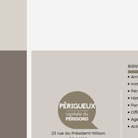
BIEN
Arr
Ins
Pér
Hist
Par
Off
Ag
Act
23 rue du Président-Wilson