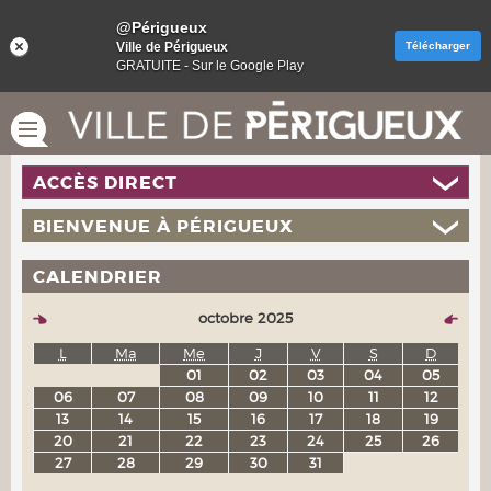
@Périgueux
Ville de Périgueux
Télécharger
GRATUITE - Sur le Google Play
ACCÈS DIRECT
BIENVENUE À PÉRIGUEUX
CALENDRIER
octobre 2025
L
Ma
Me
J
V
S
D
01
02
03
04
05
06
07
08
09
10
11
12
13
14
15
16
17
18
19
20
21
22
23
24
25
26
27
28
29
30
31