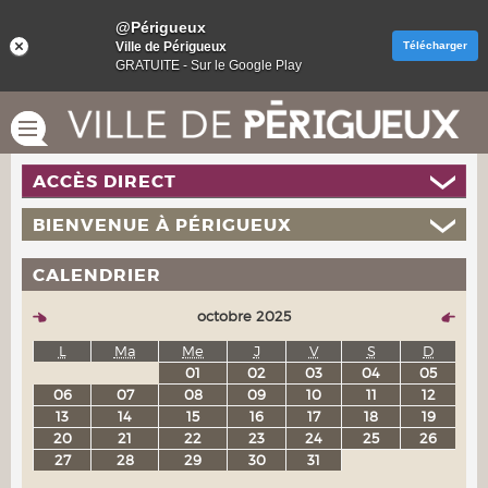
@Périgueux
Ville de Périgueux
Télécharger
GRATUITE - Sur le Google Play
ACCÈS DIRECT
BIENVENUE À PÉRIGUEUX
CALENDRIER
octobre 2025
L
Ma
Me
J
V
S
D
01
02
03
04
05
06
07
08
09
10
11
12
13
14
15
16
17
18
19
20
21
22
23
24
25
26
27
28
29
30
31