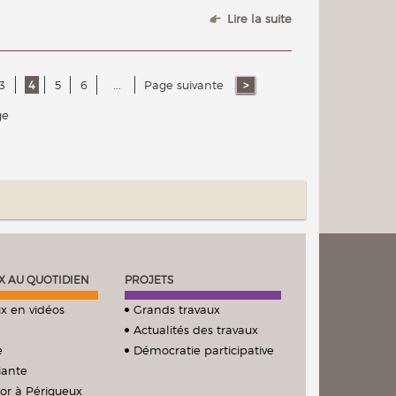
Lire la suite
3
4
5
6
...
Page suivante
ge
X AU QUOTIDIEN
PROJETS
x en vidéos
Grands travaux
Actualités des travaux
e
Démocratie participative
iante
ior à Périgueux