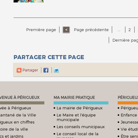
Première page
Page précédente
...
2
Dernière pa
PARTAGER CETTE PAGE
Partager
VENUE À PÉRIGUEUX
MA MAIRIE PRATIQUE
PÉRIGUEU
ivée à Périgueux
La mairie de Périgueux
Périgueu
tantané de la Ville
Le Maire et l'équipe
Enfance
municipale
igueux en chiffres
Jeuness
Les conseils municipaux
oire de la ville
Vie étud
Le conseil local de la
cs et jardins
Être sen