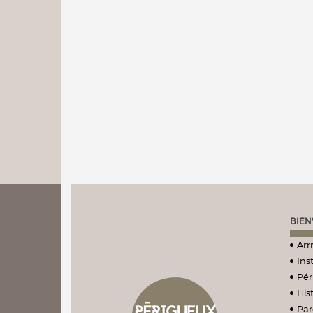
BIEN
Arr
Ins
Pér
Hist
Par