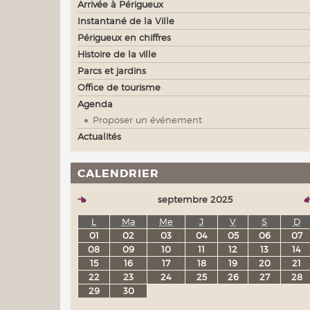
Arrivée à Périgueux
Instantané de la Ville
Périgueux en chiffres
Histoire de la ville
Parcs et jardins
Office de tourisme
Agenda
Proposer un événement
Actualités
CALENDRIER
septembre 2025
L
Ma
Me
J
V
S
D
01
02
03
04
05
06
07
08
09
10
11
12
13
14
15
16
17
18
19
20
21
22
23
24
25
26
27
28
29
30