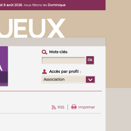
i 8 août 2026
, nous fêtons les
Dominique
.
Mots-clés :
Accès par profil :
Association
RSS
Imprimer