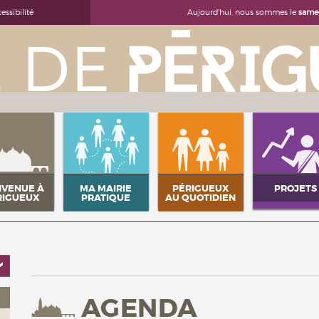
Aujourd'hui, nous sommes le
samed
essibilité
NVENUE À
MA MAIRIE
PÉRIGUEUX
PROJETS
RIGUEUX
PRATIQUE
AU QUOTIDIEN
AGENDA