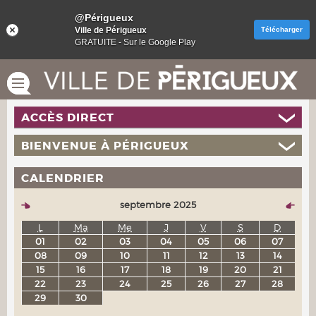
@Périgueux
Ville de Périgueux
Télécharger
GRATUITE - Sur le Google Play
ACCÈS DIRECT
BIENVENUE À PÉRIGUEUX
CALENDRIER
septembre 2025
L
Ma
Me
J
V
S
D
01
02
03
04
05
06
07
08
09
10
11
12
13
14
15
16
17
18
19
20
21
22
23
24
25
26
27
28
29
30