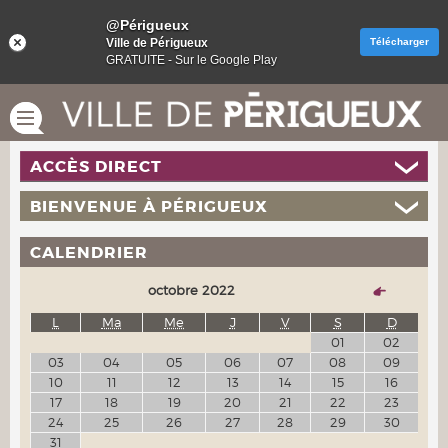
@Périgueux
Ville de Périgueux
Télécharger
GRATUITE - Sur le Google Play
ACCÈS DIRECT
BIENVENUE À PÉRIGUEUX
CALENDRIER
octobre 2022
L
Ma
Me
J
V
S
D
01
02
03
04
05
06
07
08
09
10
11
12
13
14
15
16
17
18
19
20
21
22
23
24
25
26
27
28
29
30
31