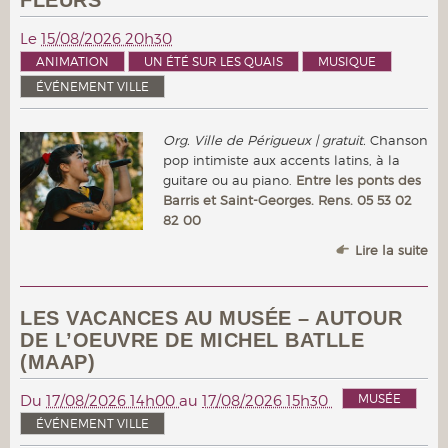
FLEURS
Le
15/08/2026 20h30
ANIMATION
UN ÉTÉ SUR LES QUAIS
MUSIQUE
ÉVÉNEMENT VILLE
Org. Ville de Périgueux | gratuit.
Chanson
pop intimiste aux accents latins, à la
guitare ou au piano.
Entre les ponts des
Barris et Saint-Georges. Rens. 05 53 02
82 00
Lire la suite
LES VACANCES AU MUSÉE – AUTOUR
DE L’OEUVRE DE MICHEL BATLLE
(MAAP)
MUSÉE
Du
17/08/2026 14h00
au
17/08/2026 15h30
ÉVÉNEMENT VILLE