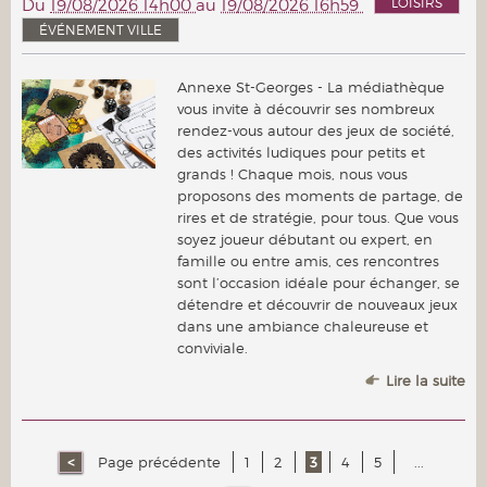
LOISIRS
Du
19/08/2026 14h00
au
19/08/2026 16h59
ÉVÉNEMENT VILLE
Annexe St-Georges - La médiathèque
vous invite à découvrir ses nombreux
rendez-vous autour des jeux de société,
des activités ludiques pour petits et
grands ! Chaque mois, nous vous
proposons des moments de partage, de
rires et de stratégie, pour tous. Que vous
soyez joueur débutant ou expert, en
famille ou entre amis, ces rencontres
sont l’occasion idéale pour échanger, se
détendre et découvrir de nouveaux jeux
dans une ambiance chaleureuse et
conviviale.
Lire la suite
Page précédente
1
2
3
4
5
...