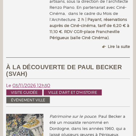
artisans, sous la direction de l’architecte
Renzo Piano. En partenariat avec Ciné-
Cinéma, dans le cadre du Mois de
l’Architecture.
2 h | Payant, réservations
auprès de Ciné-cinéma, tarif de 6,20 € à
11,10 €. RDV CGR-place Francheville
Périgueux (salle Ciné Cinéma).
Lire la suite
À LA DÉCOUVERTE DE PAUL BECKER
(SVAH)
Le
03/11/2026 12h30
VISITE GUIDÉE
VILLE D'ART ET D'HISTOIRE
ÉVÉNEMENT VILLE
Patrimoine sur le pouce.
Paul Becker a
été un mosaïste renommé en
Dordogne, dans les années 1960, qui a
laissé plusieurs œuvres à Périgueux.